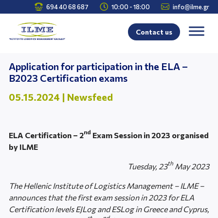



694 40 68 687
10:00 - 18:00
info@ilme.gr
Contact us
Application for participation in the ELA –
Β2023 Certification exams
05.15.2024
|
Newsfeed
nd
ELA Certification – 2
Exam Session in 2023 organised
by ILME
th
Tuesday, 23
May 2023
The Hellenic Institute of Logistics Management – ILME –
announces that the first exam session in 2023 for ELA
Certification levels EJLog and ESLog in Greece and Cyprus,
st
nd