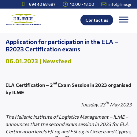



694 40 68 687
10:00 - 18:00
info@ilme.gr
Contact us
Application for participation in the ELA –
Β2023 Certification exams
06.01.2023
|
Newsfeed
nd
ELA Certification – 2
Exam Session in 2023 organised
by ILME
th
Tuesday, 23
May 2023
The Hellenic Institute of Logistics Management – ILME –
announces that the second exam session in 2023 for ELA
Certification levels EJLog and ESLog in Greece and Cyprus,
st
nd