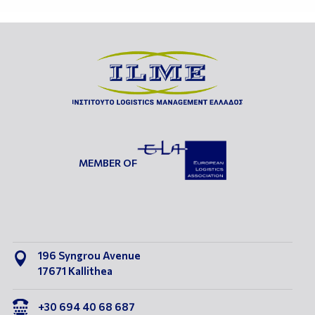
MEMBER OF
196 Syngrou Avenue

17671 Kallithea

+30 694 40 68 687