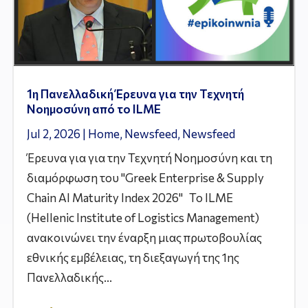
1η Πανελλαδική Έρευνα για την Τεχνητή
Νοημοσύνη από το ILME
Jul 2, 2026
|
Home
,
Newsfeed
,
Newsfeed
Έρευνα για για την Τεχνητή Νοημοσύνη και τη
διαμόρφωση του "Greek Enterprise & Supply
Chain AI Maturity Index 2026" Το ILME
(Hellenic Institute of Logistics Management)
ανακοινώνει την έναρξη μιας πρωτοβουλίας
εθνικής εμβέλειας, τη διεξαγωγή της 1ης
Πανελλαδικής...