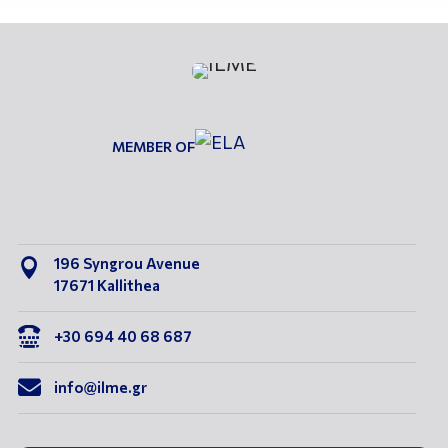
MEMBER OF
196 Syngrou Avenue

17671 Kallithea

+30 694 40 68 687

info@ilme.gr