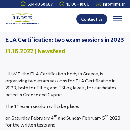



694 40 68 687
10:00 - 18:00
info@ilme.gr
Contact us
ELA Certification: two exam sessions in 2023
11.16.2022
|
Newsfeed
HILME, the ELA Certification body in Greece, is
organizing two exam sessions for ELA Certification in
2023, both for EJLog and ESLog levels, for candidates
based in Greece and Cyprus.
st
The 1
exam session will take place:
th
th
οn Saturday February 4
and Sunday February 5
2023
for the written tests and