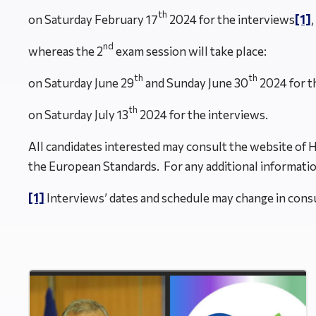
th
on Saturday February 17
2024 for the interviews
[1]
,
nd
whereas the 2
exam session will take place:
th
th
οn Saturday June 29
and Sunday June 30
2024 for t
th
on Saturday July 13
2024 for the interviews.
All candidates interested may consult the website of
the European Standards. For any additional informati
[1]
Interviews’ dates and schedule may change in consu