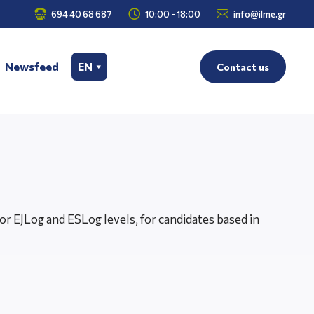



694 40 68 687
10:00 - 18:00
info@ilme.gr
Newsfeed
EN
Contact us
or EJLog and ESLog levels, for candidates based in