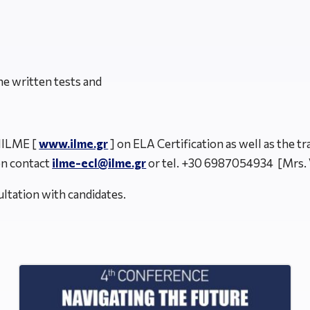
he written tests and
 HILME [
www.ilme.gr
] on ELA Certification as well as the t
on contact
ilme-ecl@ilme.gr
or tel. +30 6987054934 [Mrs. V
ltation with candidates.