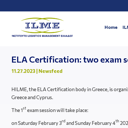
Home
I
ELA Certification: two exam s
11.27.2023
|
Newsfeed
HILME, the ELA Certification body in Greece, is organi
Greece and Cyprus.
st
The 1
exam session will take place:
rd
th
οn Saturday February 3
and Sunday February 4
2024