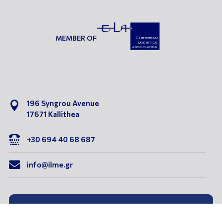
MEMBER OF
196 Syngrou Avenue

17671 Kallithea

+30 694 40 68 687

info@ilme.gr
Subscribe to our newsletter