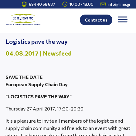



694 40 68 687
10:00 - 18:00
info@ilme.gr
Contact us
Logistics pave the way
04.08.2017
|
Newsfeed
SAVE THE DATE
European Supply Chain Day
“LOGISTICS PAVE THE WAY”
Thursday 27 April 2017, 17:30-20:30
It is a pleasure to invite all members of the logistics and
supply chain community and friends to an event with great
interest, where speakers from the supply chain market